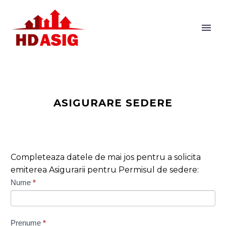
ASIGURARE SEDERE
Completeaza datele de mai jos pentru a solicita
emiterea Asigurarii pentru Permisul de sedere:
Form
Nume
*
Cerere
Sedere
420
Prenume
*