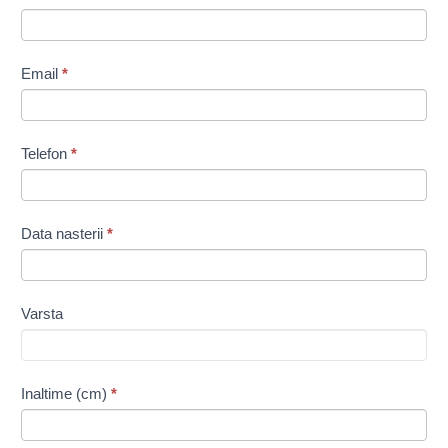
2-
3c-
32-
Email
*
dd-
xw7kq
Telefon
*
Data nasterii
*
Varsta
Inaltime (cm)
*