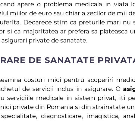
i cand apare o problema medicala in viata lo
elul miilor de euro sau chiar a zecilor de mii d
suferita. Deoarece stim ca preturile mari nu 
or si ca majoritatea ar prefera sa plateasca u
 asigurari private de sanatate.
RARE DE SANATATE PRIVAT
seamna costuri mici pentru acoperiri medic
chetul de servicii inclus in asigurare. O
asi
u serviciile medicale in sistem privat, iti p
inici private din Romania si din strainatate u
ecialitate, diagnosticare, imagistica, anal