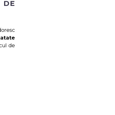
 DE
doresc
natate
cul de