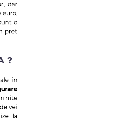
r, dar
e euro,
sunt o
n pret
A ?
ale in
gurare
ermite
nde vei
ize la