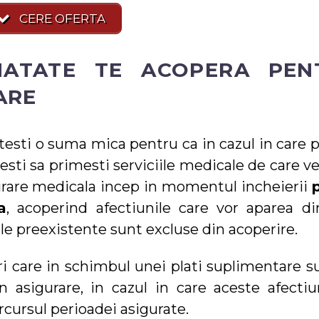
CERE OFERTA
NATATE TE ACOPERA PEN
ARE
latesti o suma mica pentru ca in cazul in care 
esti sa primesti serviciile medicale de care v
gurare medicala incep in momentul incheierii
p
a
, acoperind afectiunile care vor aparea di
le preexistente sunt excluse din acoperire.
ri care in schimbul unei plati suplimentare s
n asigurare, in cazul in care aceste afectiu
rcursul perioadei asigurate.