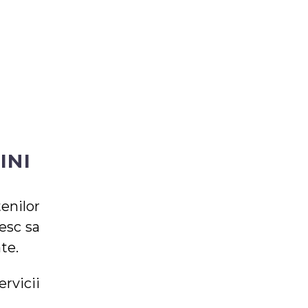
INI
enilor
esc sa
te.
rvicii