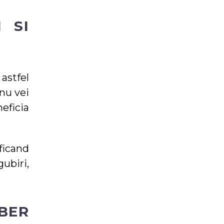
 SI
 astfel
 nu vei
eficia
ificand
ubiri,
BER