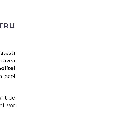
TRU
patesti
ei avea
olitei
n acel
unt de
ni vor