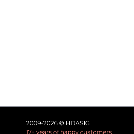
2009-2026 © HDASIG
17+ years of happy customers