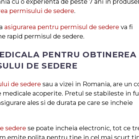
a cu o experienta de peste 7 ani in produse
rea permisului de sedere
.
ca
asigurarea pentru permisul de sedere
va fi
ine rapid permisul de sedere.
EDICALA PENTRU OBTINEREA
SULUI DE SEDERE
lui de sedere
sau a vizei in Romania, are un c
e medicale acoperite. Pretul se stabileste in f
sigurare ales si de durata pe care se incheie
de sedere
se poate incheia electronic, tot ce t
vom emite polita pentru tine in cel mai scurt t