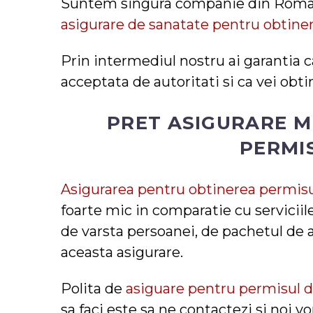
Suntem singura companie din Romani
asigurare de sanatate pentru obtine
Prin intermediul nostru ai garantia 
acceptata de autoritati si ca vei obt
PRET ASIGURARE M
PERMI
Asigurarea pentru obtinerea permisu
foarte mic in comparatie cu serviciil
de varsta persoanei, de pachetul de a
aceasta asigurare.
Polita de
asiguare pentru permisul 
sa faci este sa ne contactezi si noi 