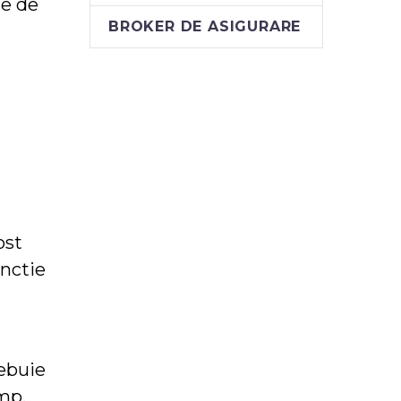
le de
BROKER DE ASIGURARE
ost
unctie
rebuie
imp.