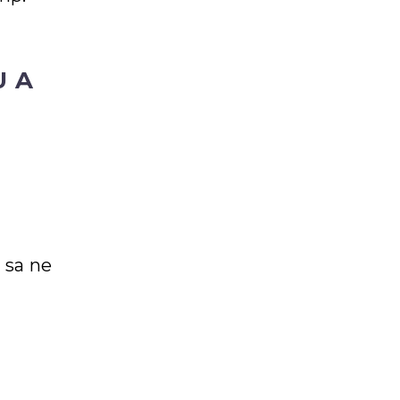
U
U A
 sa ne