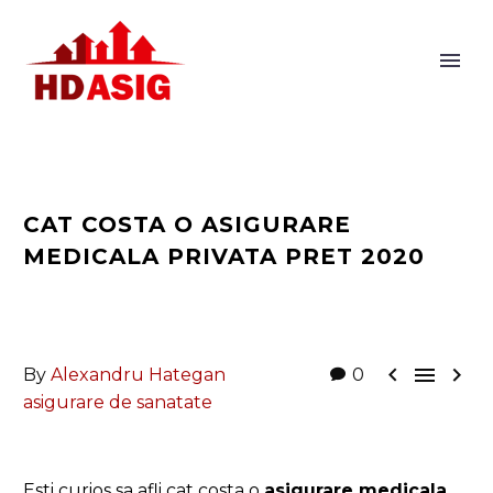
CAT COSTA O ASIGURARE
MEDICALA PRIVATA PRET 2020



By
Alexandru Hategan
0
asigurare de sanatate
Esti curios sa afli cat costa o
asigurare medicala