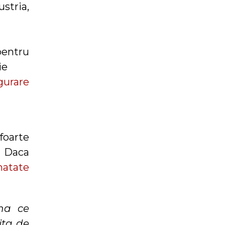
stria,
pentru
ie
gurare
foarte
. Daca
natate
na ce
ita de