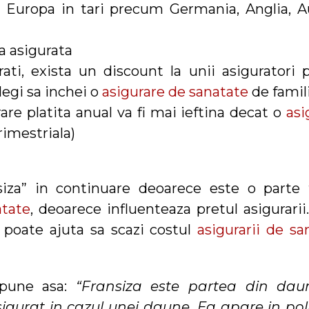
in Europa in tari precum Germania, Anglia, Au
a asigurata
ti, exista un discount la unii asiguratori 
legi sa inchei o
asigurare de sanatate
de famil
are platita anual va fi mai ieftina decat o
asi
rimestriala)
siza” in continuare deoarece este o parte 
atate
, deoarece influenteaza pretul asigurarii
te poate ajuta sa scazi costul
asigurarii de sa
 spune asa:
“Fransiza este partea din dau
igurat in cazul unei daune. Ea apare in pol