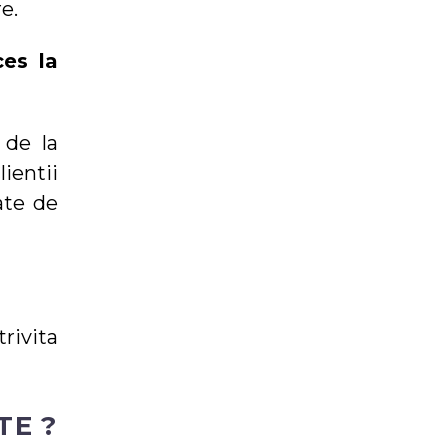
e.
ces la
de la
ientii
ate de
rivita
TE ?