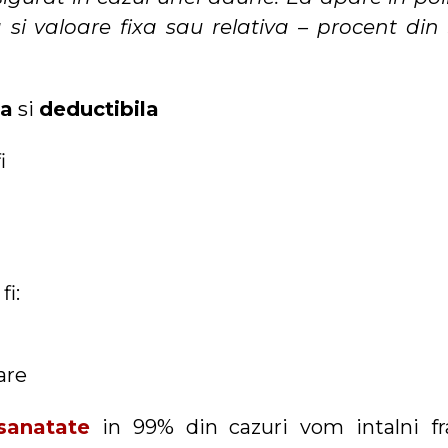
 si valoare fixa sau relativa – procent di
sa
si
deductibila
i
i:
are
sanatate
in 99% din cazuri vom intalni fr