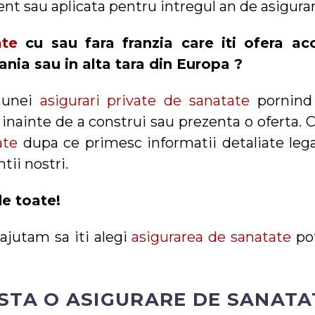
ent sau aplicata pentru intregul an de asigurar
ate
cu sau fara franzia care iti ofera ac
ania sau in alta tara din Europa ?
a unei
asigurari private de sanatate
pornind 
nainte de a construi sau prezenta o oferta. Cl
ate
dupa ce primesc informatii detaliate leg
tii nostri.
de toate!
 ajutam sa iti alegi
asigurarea de sanatate
pot
OSTA O ASIGURARE DE SANATA