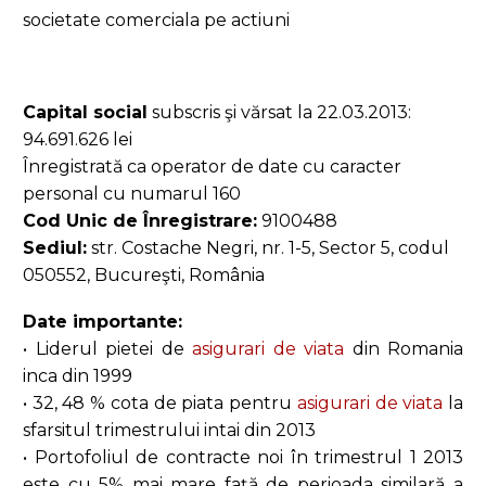
societate comerciala pe actiuni
Capital social
subscris şi vărsat la 22.03.2013:
94.691.626 lei
Înregistrată ca operator de date cu caracter
personal cu numarul 160
Cod Unic de Înregistrare:
9100488
Sediul:
str. Costache Negri, nr. 1-5, Sector 5, codul
050552, Bucureşti, România
Date importante:
• Liderul pietei de
asigurari de viata
din Romania
inca din 1999
• 32, 48 % cota de piata pentru
asigurari de viata
la
sfarsitul trimestrului intai din 2013
• Portofoliul de contracte noi în trimestrul 1 2013
este cu 5% mai mare față de perioada similară a