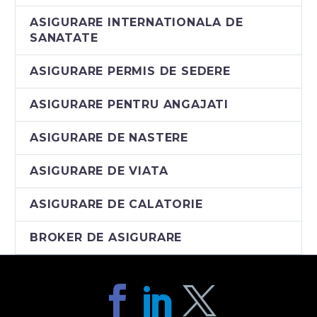
adaptabila nevoilor
tale
ASIGURARE INTERNATIONALA DE
Asigurarea de
SANATATE
sanatate in Regina
Maria – o optiune
ASIGURARE PERMIS DE SEDERE
adaptabila nevoilor
ASIGURARE PENTRU ANGAJATI
tale Produsul de
asigurare de sanatate
ASIGURARE DE NASTERE
oferit in parteneriat…
ASIGURARE DE VIATA
ASIGURARE DE CALATORIE
BROKER DE ASIGURARE