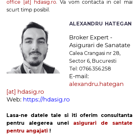
office [at] hdasig.ro
. Va vom contacta in cel mai
scurt timp posibil.
ALEXANDRU HATEGAN
Broker Expert -
Asigurari de Sanatate
Calea Crangasi nr 28,
Sector 6, Bucuresti
Tel: 0766.356.258
E-mail:
alexandru.hategan
[at] hdasig.ro
Web:
https://hdasig.ro
Lasa-ne datele tale si iti oferim consultanta
pentru alegerea unei
asigurari de santate
pentru angajati
!