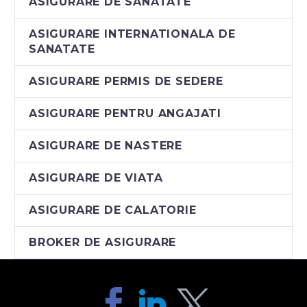
ASIGURARE DE SANATATE
momentul potrivit sa
acoperita
inchei o asigurare de
Ti-ai gasit partenerul
ASIGURARE INTERNATIONALA DE
nastere pentru ca
alaturi de care iti vei
SANATATE
tu…
petrece toata viata si
cu care ai ales sa iti
ASIGURARE PERMIS DE SEDERE
constrUiesti o…
ASIGURARE PENTRU ANGAJATI
ASIGURARE DE NASTERE
ASIGURARE DE VIATA
ASIGURARE DE CALATORIE
BROKER DE ASIGURARE