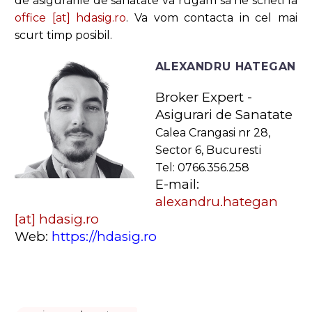
de asigurarile de sanatate va rugam sa ne scrieti la
office [at] hdasig.ro
. Va vom contacta in cel mai
scurt timp posibil.
ALEXANDRU HATEGAN
Broker Expert -
Asigurari de Sanatate
Calea Crangasi nr 28,
Sector 6, Bucuresti
Tel: 0766.356.258
E-mail:
alexandru.hategan
[at] hdasig.ro
Web:
https://hdasig.ro