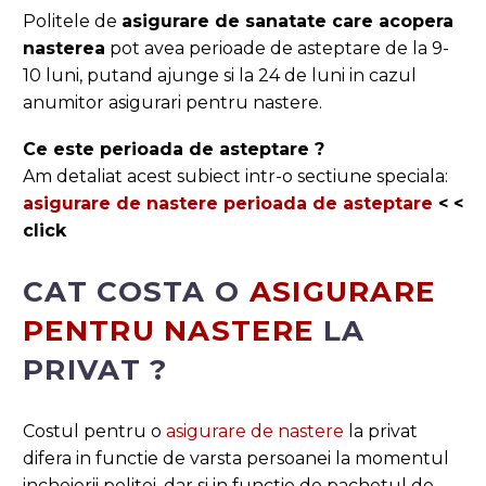
Politele de
asigurare de sanatate care acopera
nasterea
pot avea perioade de asteptare de la 9-
10 luni, putand ajunge si la 24 de luni in cazul
anumitor asigurari pentru nastere.
Ce este perioada de asteptare ?
Am detaliat acest subiect intr-o sectiune speciala:
asigurare de nastere perioada de asteptare
< <
click
CAT COSTA O
ASIGURARE
PENTRU NASTERE
LA
PRIVAT ?
Costul pentru o
asigurare de nastere
la privat
difera in functie de varsta persoanei la momentul
incheierii politei, dar si in functie de pachetul de